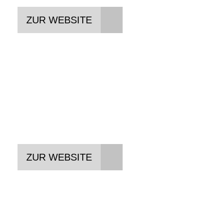
ZUR WEBSITE
NORTHWIND
Taschen in höchster Qualität,
Funktionalität und Design
ZUR WEBSITE