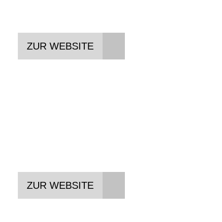
Bikes für jeden Einsatzzweck
ZUR WEBSITE
FLYER
Premium E-Bikes des Schweizer
E-Bike Pioniers
ZUR WEBSITE